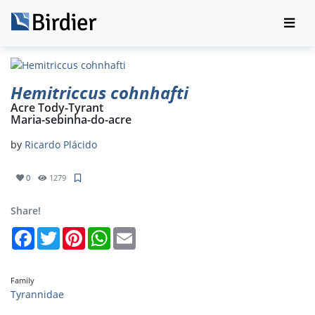
Hemitriccus cohnhafti
Acre Tody-Tyrant
Maria-sebinha-do-acre
by
Ricardo Plácido
0
1279
Share!
Facebook
Twitter
Pinterest
WhatsApp
Email
Family
Tyrannidae