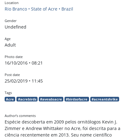
Location
Rio Branco • State of Acre • Brazil
Gender
Undefined
Age
Adult
Photo date
16/10/2016 • 08:21
Post date
25/02/2019 • 11:45
Tags
Acre
#acrebirds
#avesdoacre
#birdsofacre
#acreantshrike
Author’s comments
Espécie descoberta em 2009 pelos ornitólogos Kevin J.
Zimmer e Andrew Whittaker no Acre, foi descrita para a
ciência recentemente em 2013. Seu nome científico