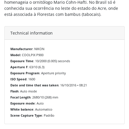
homenageia o ornitólogo Mario Cohn-Hafti. No Brasil só é
conhecida sua ocorrência no leste do estado do Acre, onde
está associada à Florestas com bambus (tabocais).
Technical information
Manufacturer
: NIKON
Model
: COOLPIX P900
Exposure Time
: 10/2000 (0.005) seconds
Aperture F
: 63/10 (6.3)
Exposure Program
: Aperture priority
ISO Speed
: 1600
Date and time that was taken
: 16/10/2016 • 08:21
Flash
: Auto mode
Focal Length
: 2680/10 (268) mm
Exposure mode
: Auto
White balance
: Automatico
Scene Capture Type
: Padrão