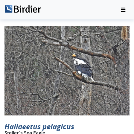
Haliaeetus pelagicus
Steller's Sea Eagle