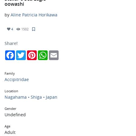
oowashi
by
Aline Patricia Horikawa
4
1502
Share!
Facebook
Twitter
Pinterest
WhatsApp
Email
Family
Accipitridae
Location
Nagahama • Shiga • Japan
Gender
Undefined
Age
Adult