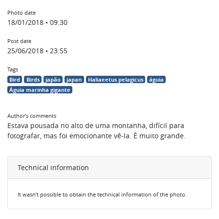
Photo date
18/01/2018 • 09:30
Post date
25/06/2018 • 23:55
Tags
Bird
Birds
japão
japan
Haliaeetus pelagicus
águia
Águia marinha gigante
Author’s comments
Estava pousada no alto de uma montanha, difícil para
fotografar, mas foi emocionante vê-la. É muito grande.
Technical information
It wasn’t possible to obtain the technical information of the photo.