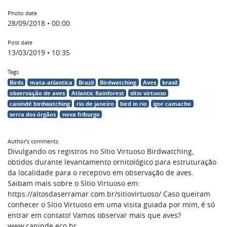
Photo date
28/09/2018 • 00:00
Post date
13/03/2019 • 10:35
Tags
Birds
mata-atlantica
Brazil
Birdwatching
Aves
brasil
observação de aves
Atlantic Rainforest
sítio virtuoso
canindé birdwatching
rio de janeiro
bird in rio
igor camacho
serra dos órgãos
nova friburgo
Author’s comments
Divulgando os registros no Sítio Virtuoso Birdwatching,
obtidos durante levantamento ornitológico para estruturação
da localidade para o receptivo em observação de aves.
Saibam mais sobre o Sítio Virtuoso em:
https://altosdaserramar.com.br/sitiovirtuoso/ Caso queiram
conhecer o Sítio Virtuoso em uma visita guiada por mim, é só
entrar em contato! Vamos observar mais que aves?
www.caninde.eco.br