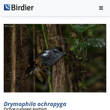
Drymophila ochropyga
Ochre-rumped Antbird