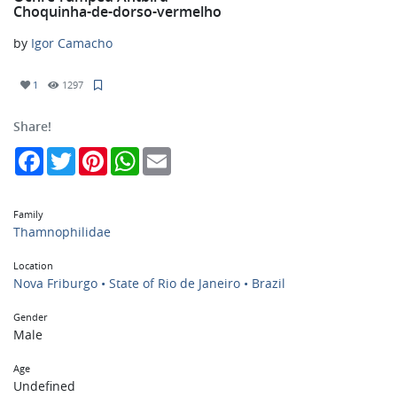
Choquinha-de-dorso-vermelho
by
Igor Camacho
1
1297
Share!
Facebook
Twitter
Pinterest
WhatsApp
Email
Family
Thamnophilidae
Location
Nova Friburgo • State of Rio de Janeiro • Brazil
Gender
Male
Age
Undefined