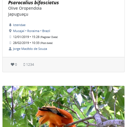
Psarocolius bifasciatus
Olive Oropendola
Japuguaçu
Icteridae
Mucajaí • Roraima • Brazil
12/01/2019 • 15:28
(Register Date)
28/02/2019 • 10:33
(Post date)
Jorge Macêdo de Souza
0
1234