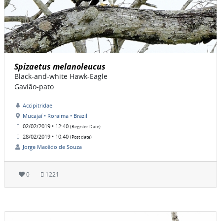
Spizaetus melanoleucus
Black-and-white Hawk-Eagle
Gavião-pato
Accipitridae
Mucajaí • Roraima • Brazil
02/02/2019 • 12:40
(Register Date)
28/02/2019 • 10:40
(Post date)
Jorge Macêdo de Souza
0
1221