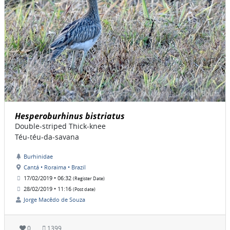
Hesperoburhinus bistriatus
Double-striped Thick-knee
Téu-téu-da-savana
Burhinidae
Cantá • Roraima • Brazil
17/02/2019 • 06:32
(Register Date)
28/02/2019 • 11:16
(Post date)
Jorge Macêdo de Souza
0
1399