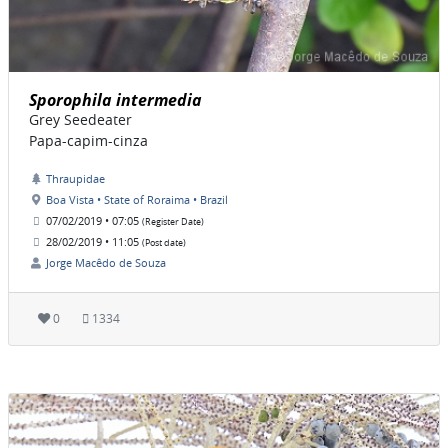
Sporophila intermedia
Grey Seedeater
Papa-capim-cinza
Thraupidae
Boa Vista • State of Roraima • Brazil
07/02/2019 • 07:05
(Register Date)
28/02/2019 • 11:05
(Post date)
Jorge Macêdo de Souza
0
1334