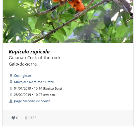
Rupicola rupicola
Guianan Cock-of-the-rock
Galo-da-serra
Cotingidae
Mucajaí • Roraima • Brazil
04/01/2019 • 15:14
(Register Date)
28/02/2019 • 10:27
(Post date)
Jorge Macêdo de Souza
0
1323