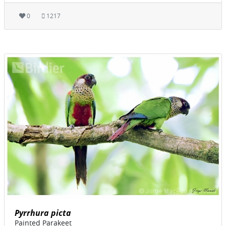
0
1217
Pyrrhura picta
Painted Parakeet