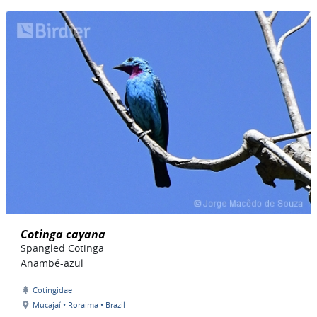
Cotinga cayana
Spangled Cotinga
Anambé-azul
Cotingidae
Mucajaí • Roraima • Brazil