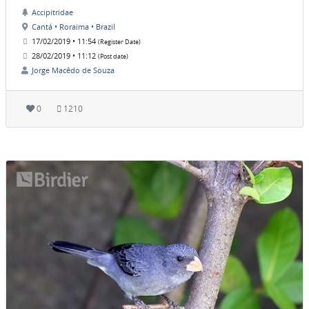
Accipitridae
Cantá • Roraima • Brazil
17/02/2019 • 11:54
(Register Date)
28/02/2019 • 11:12
(Post date)
Jorge Macêdo de Souza
0
1210