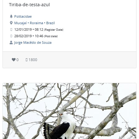
Tiriba-de-testa-azul
Psittacidae
Mucajaí • Roraima • Brazil
12/01/2019 • 08:12
(Register Date)
28/02/2019 • 10:46
(Post date)
Jorge Macêdo de Souza
0
1800